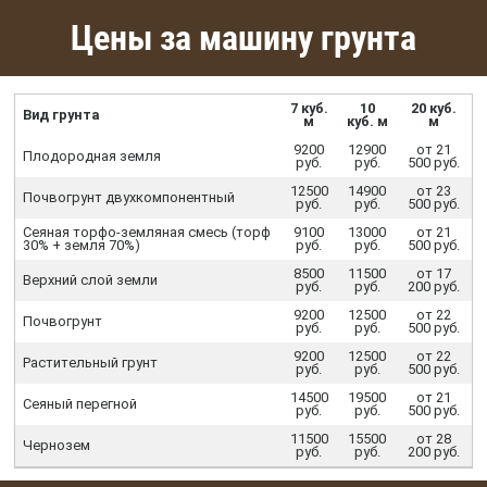
Цены за машину грунта
7 куб.
10
20 куб.
Вид грунта
м
куб. м
м
9200
12900
от 21
Плодородная земля
руб.
руб.
500 руб.
12500
14900
от 23
Почвогрунт двухкомпонентный
руб.
руб.
500 руб.
Сеяная торфо-земляная смесь (торф
9100
13000
от 21
30% + земля 70%)
руб.
руб.
500 руб.
8500
11500
от 17
Верхний слой земли
руб.
руб.
200 руб.
9200
12500
от 22
Почвогрунт
руб.
руб.
500 руб.
9200
12500
от 22
Растительный грунт
руб.
руб.
500 руб.
14500
19500
от 21
Сеяный перегной
руб.
руб.
500 руб.
11500
15500
от 28
Чернозем
руб.
руб.
200 руб.