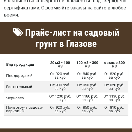
большинства конкурентов. А качество подтверждено
сертификатами. Оформляйте заказы на сайте в любое
время.
Прайс-лист на садовый
грунт в Глазове
20 м3 - 100
100 м3 - 300
свыше 300
Вид продукции
м3
м3
м3
От 920 руб.
От 840 руб.
От 820 руб.
Плодородный
за куб
за куб
за куб
От 930 руб.
От 850 руб.
От 820 руб.
Растительный
за куб
за куб
за куб
От 1230 руб.
От 1180 руб.
От 1130 руб.
Чернозем
за куб
за куб
за куб
Почвогрунт садово-
От 920 руб.
От 850 руб.
От 810 руб.
парковый
за куб
за куб
за куб