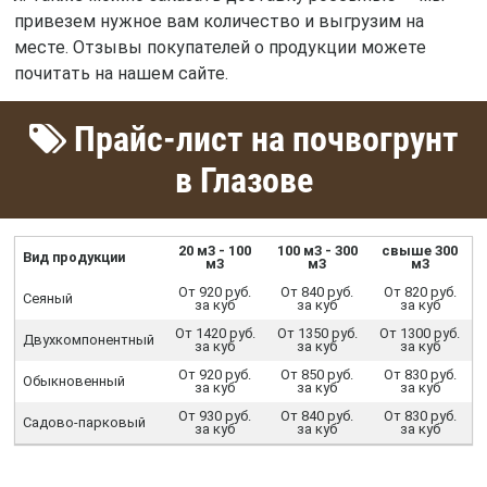
привезем нужное вам количество и выгрузим на
месте. Отзывы покупателей о продукции можете
почитать на нашем сайте.
Прайс-лист на почвогрунт
в Глазове
20 м3 - 100
100 м3 - 300
свыше 300
Вид продукции
м3
м3
м3
От 920 руб.
От 840 руб.
От 820 руб.
Сеяный
за куб
за куб
за куб
От 1420 руб.
От 1350 руб.
От 1300 руб.
Двухкомпонентный
за куб
за куб
за куб
От 920 руб.
От 850 руб.
От 830 руб.
Обыкновенный
за куб
за куб
за куб
От 930 руб.
От 840 руб.
От 830 руб.
Садово-парковый
за куб
за куб
за куб