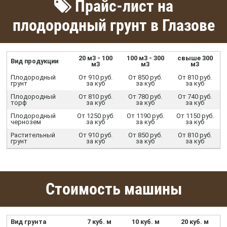
Прайс-лист на
плодородный грунт в Глазове
20 м3 - 100
100 м3 - 300
свыше 300
Вид продукции
м3
м3
м3
Плодородный
От 910 руб.
От 850 руб.
От 810 руб.
грунт
за куб
за куб
за куб
Плодородный
От 810 руб.
От 780 руб.
От 740 руб.
торф
за куб
за куб
за куб
Плодородный
От 1250 руб.
От 1190 руб.
От 1150 руб.
чернозем
за куб
за куб
за куб
Растительный
От 910 руб.
От 850 руб.
От 810 руб.
грунт
за куб
за куб
за куб
Стоимость машины
Вид грунта
7 куб. м
10 куб. м
20 куб. м