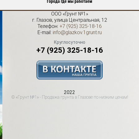
Города где мы работаем
ООО «Грунт №1»
г.
Глазов
,
улица Центральная, 12
Телефон:
+7 (925) 325-18-16
E-mail:
info@glazkov.1grunt.ru
Круглосуточно
+7 (925) 325-18-16
2022
© «Грунт №1» - Продажа грунта в Глазове по низким ценам!