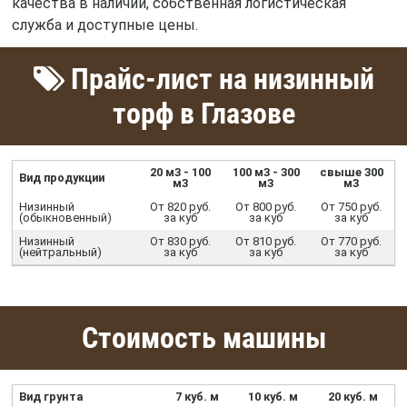
качества в наличии, собственная логистическая
служба и доступные цены.
Прайс-лист на низинный
торф в Глазове
20 м3 - 100
100 м3 - 300
свыше 300
Вид продукции
м3
м3
м3
Низинный
От 820 руб.
От 800 руб.
От 750 руб.
(обыкновенный)
за куб
за куб
за куб
Низинный
От 830 руб.
От 810 руб.
От 770 руб.
(нейтральный)
за куб
за куб
за куб
Стоимость машины
Вид грунта
7 куб. м
10 куб. м
20 куб. м